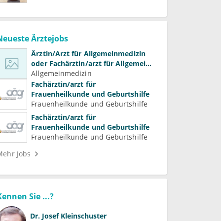
Neueste Ärztejobs
Ärztin/Arzt für Allgemeinmedizin
oder Fachärztin/arzt für Allgemein-
und Familienmedizin für
Allgemeinmedizin
Psychiatrie und
Fachärztin/arzt für
Psychotherapeutische Medizin
Frauenheilkunde und Geburtshilfe
Frauenheilkunde und Geburtshilfe
Fachärztin/arzt für
Frauenheilkunde und Geburtshilfe
Frauenheilkunde und Geburtshilfe
Mehr Jobs
Kennen Sie ...?
Dr.
Josef Kleinschuster