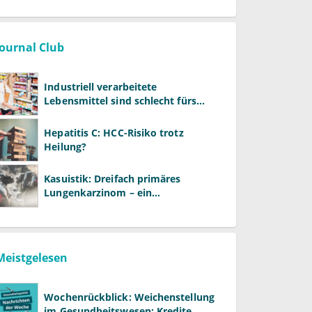
Journal Club
Industriell verarbeitete
Lebensmittel sind schlecht fürs
Gehirn
Hepatitis C: HCC-Risiko trotz
Heilung?
Kasuistik: Dreifach primäres
Lungenkarzinom – ein
ungewöhnlicher Fall
Meistgelesen
Wochenrückblick: Weichenstellung
im Gesundheitswesen: Kredite,