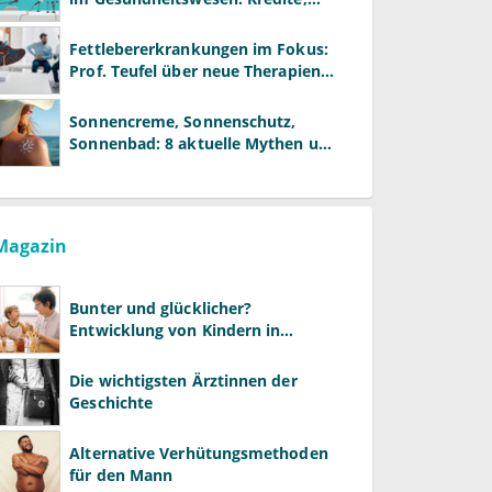
Reformen und neue Modelle
Fettlebererkrankungen im Fokus:
Prof. Teufel über neue Therapien
und die Rolle der Fachärzte
Sonnencreme, Sonnenschutz,
Sonnenbad: 8 aktuelle Mythen und
wie Sie Ihre Patienten richtig
aufklären können
Magazin
Bunter und glücklicher?
Entwicklung von Kindern in
LGBTQ+-Familien
Die wichtigsten Ärztinnen der
Geschichte
Alternative Verhütungsmethoden
für den Mann