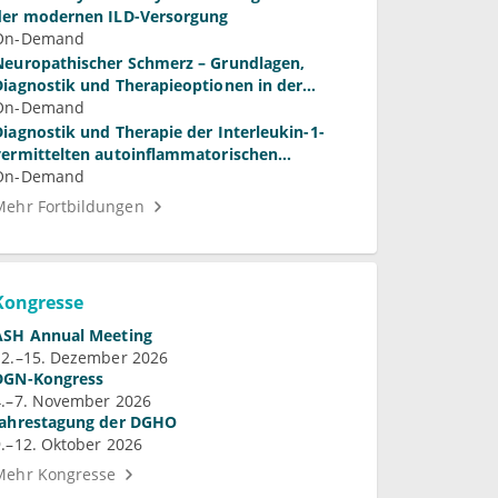
der modernen ILD-Versorgung
On-Demand
Neuropathischer Schmerz – Grundlagen,
Diagnostik und Therapieoptionen in der
Praxis
On-Demand
Diagnostik und Therapie der Interleukin-1-
vermittelten autoinflammatorischen
Syndrome
On-Demand
Mehr Fortbildungen
Kongresse
ASH Annual Meeting
12.–15. Dezember 2026
DGN-Kongress
4.–7. November 2026
Jahrestagung der DGHO
9.–12. Oktober 2026
Mehr Kongresse