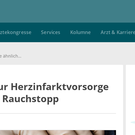
ztekongresse
Services
Kolumne
Arzt & Karrier
Influenzaimpfung zur Herzinfarktvorsorge ähnlich effektiv wie Rauchstopp
ur Herzinfarktvorsorge
e Rauchstopp