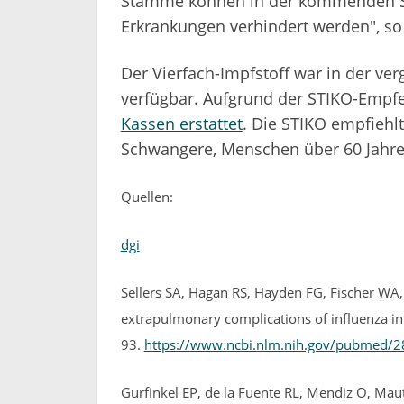
Stämme können in der kommenden Sai
Erkrankungen verhindert werden", so
Der Vierfach-Impfstoff war in der ve
verfügbar. Aufgrund der STIKO-Empf
Kassen erstattet
. Die STIKO empfiehl
Schwangere, Menschen über 60 Jahre
Quellen:
dgi
Sellers SA, Hagan RS, Hayden FG, Fischer WA,
extrapulmonary complications of influenza inf
93.
https://www.ncbi.nlm.nih.gov/
pubmed/2
Gurfinkel EP, de la Fuente RL, Mendiz O, Maut