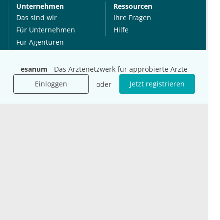
Unternehmen
Ressourcen
Das sind wir
Ihre Fragen
Für Unternehmen
Hilfe
Für Agenturen
Mediadaten
Presse
esanum
- Das Ärztenetzwerk für approbierte Ärzte
Karriere
Einloggen
Jetzt registrieren
oder
Jobs
International
Social Media
esanum.it
Youtube
esanum.com
Twitter
esanum.fr
LinkedIn
Facebook
Podcasts
Instagram
Kontakt
Datenschutz
AGB
Impressum
Cookie-Einstellung