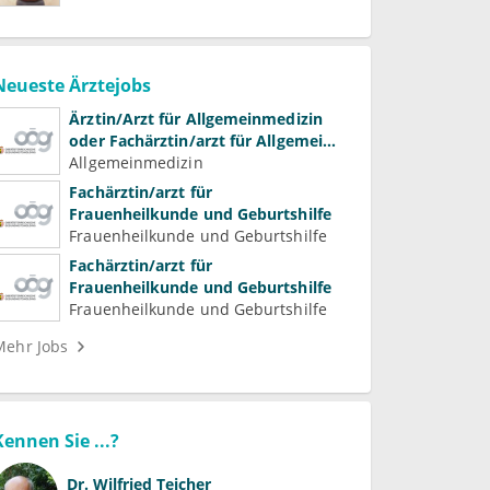
Neueste Ärztejobs
Ärztin/Arzt für Allgemeinmedizin
oder Fachärztin/arzt für Allgemein-
und Familienmedizin für
Allgemeinmedizin
Psychiatrie und
Fachärztin/arzt für
Psychotherapeutische Medizin
Frauenheilkunde und Geburtshilfe
Frauenheilkunde und Geburtshilfe
Fachärztin/arzt für
Frauenheilkunde und Geburtshilfe
Frauenheilkunde und Geburtshilfe
Mehr Jobs
Kennen Sie ...?
Dr.
Wilfried Teicher