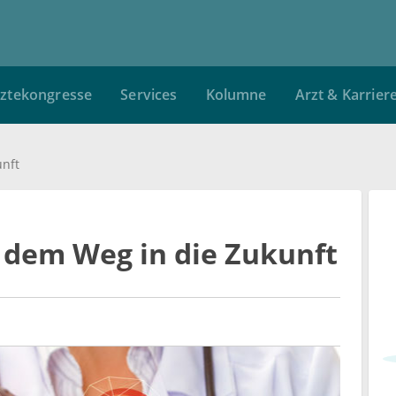
ztekongresse
Services
Kolumne
Arzt & Karrier
unft
 dem Weg in die Zukunft