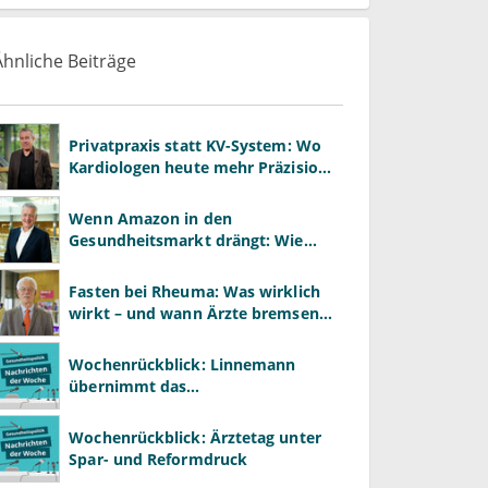
Ähnliche Beiträge
Privatpraxis statt KV-System: Wo
Kardiologen heute mehr Präzision
gewinnen – und wo neue Risiken
entstehen
Wenn Amazon in den
Gesundheitsmarkt drängt: Wie
Praxen im Plattformzeitalter
bestehen können
Fasten bei Rheuma: Was wirklich
wirkt – und wann Ärzte bremsen
müssen
Wochenrückblick: Linnemann
übernimmt das
Gesundheitsministerium von
Warken
Wochenrückblick: Ärztetag unter
Spar- und Reformdruck