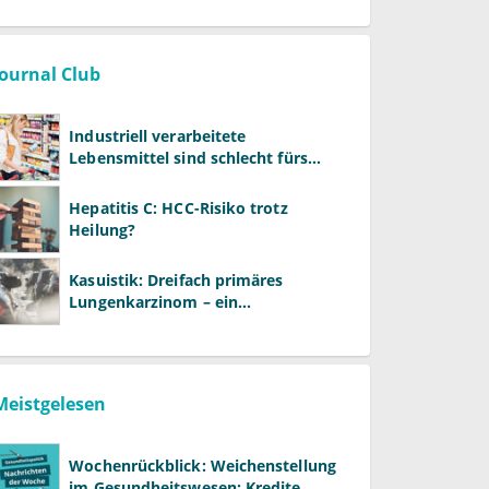
Journal Club
Industriell verarbeitete
Lebensmittel sind schlecht fürs
Gehirn
Hepatitis C: HCC-Risiko trotz
Heilung?
Kasuistik: Dreifach primäres
Lungenkarzinom – ein
ungewöhnlicher Fall
Meistgelesen
Wochenrückblick: Weichenstellung
im Gesundheitswesen: Kredite,