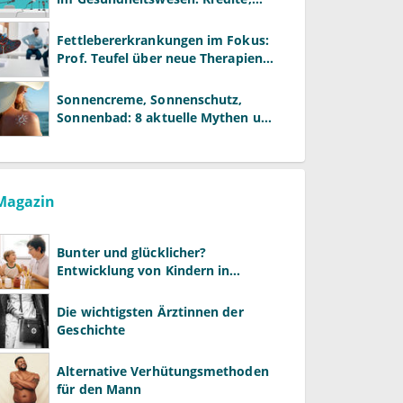
Reformen und neue Modelle
Fettlebererkrankungen im Fokus:
Prof. Teufel über neue Therapien
und die Rolle der Fachärzte
Sonnencreme, Sonnenschutz,
Sonnenbad: 8 aktuelle Mythen und
wie Sie Ihre Patienten richtig
aufklären können
Magazin
Bunter und glücklicher?
Entwicklung von Kindern in
LGBTQ+-Familien
Die wichtigsten Ärztinnen der
Geschichte
Alternative Verhütungsmethoden
für den Mann