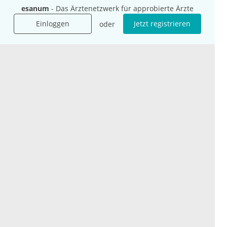
Für Agenturen
esanum
- Das Ärztenetzwerk für approbierte Ärzte
Mediadaten
Einloggen
Jetzt registrieren
oder
Presse
Karriere
Jobs
International
Social Media
esanum.it
Youtube
esanum.com
Twitter
esanum.fr
LinkedIn
Facebook
Podcasts
Instagram
Kontakt
Datenschutz
AGB
Impressum
Cookie-Einstellung
© 2026 esanum GmbH