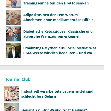
Trainingseinheiten den HbA1c senken
Adipositas neu denken: Warum
Abnehmen ohne medikamentöse Hilfe oft
scheitert
Diabetische Ketoazidose: Klassische und
atypische Warnzeichen erkennen
Ernährungs-Mythen aus Social Media: Was
CGM-Werte wirklich bedeuten – und was
nicht
Journal Club
Industriell verarbeitete Lebensmittel sind
schlecht fürs Gehirn
Hepatitis C: HCC-Risiko trotz Heilung?