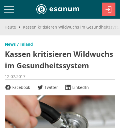
Heute
Kassen kritisieren Wildwuchs im Gesundheitssystem
News
Inland
Kassen kritisieren Wildwuchs
im Gesundheitssystem
12.07.2017
Facebook
Twitter
LinkedIn