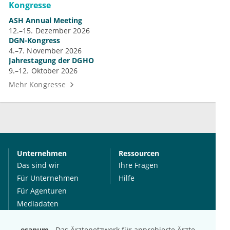
Kongresse
ASH Annual Meeting
12.–15. Dezember 2026
DGN-Kongress
4.–7. November 2026
Jahrestagung der DGHO
9.–12. Oktober 2026
Mehr Kongresse
Unternehmen
Ressourcen
Das sind wir
Ihre Fragen
Für Unternehmen
Hilfe
Für Agenturen
Mediadaten
Presse
Karriere
esanum
- Das Ärztenetzwerk für approbierte Ärzte