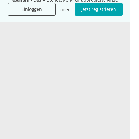
Jobs
Einloggen
Jetzt registrieren
oder
International
Social Media
esanum.it
Youtube
esanum.com
Twitter
esanum.fr
LinkedIn
Facebook
Podcasts
Instagram
Kontakt
Datenschutz
AGB
Impressum
Cookie-Einstellung
© 2026 esanum GmbH