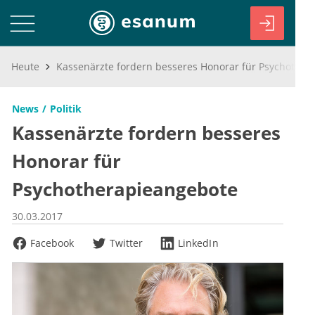
Heute
Kassenärzte fordern besseres Honorar für Psychotherapieangebote
News
Politik
Kassenärzte fordern besseres
Honorar für
Psychotherapieangebote
30.03.2017
Facebook
Twitter
LinkedIn