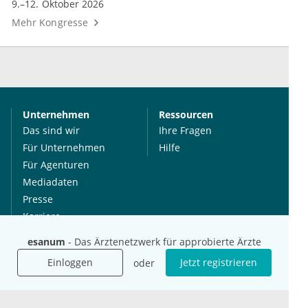
9.–12. Oktober 2026
Mehr Kongresse
Unternehmen
Ressourcen
Das sind wir
Ihre Fragen
Für Unternehmen
Hilfe
Für Agenturen
Mediadaten
Presse
Karriere
Jobs
esanum
- Das Ärztenetzwerk für approbierte Ärzte
Einloggen
Jetzt registrieren
oder
International
Social Media
esanum.it
Youtube
esanum.com
Twitter