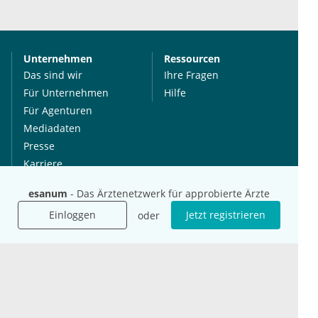
Unternehmen
Ressourcen
Das sind wir
Ihre Fragen
Für Unternehmen
Hilfe
Für Agenturen
Mediadaten
Presse
Karriere
Jobs
esanum
- Das Ärztenetzwerk für approbierte Ärzte
Einloggen
Jetzt registrieren
oder
International
Social Media
esanum.it
Youtube
esanum.com
Twitter
esanum.fr
LinkedIn
Facebook
Podcasts