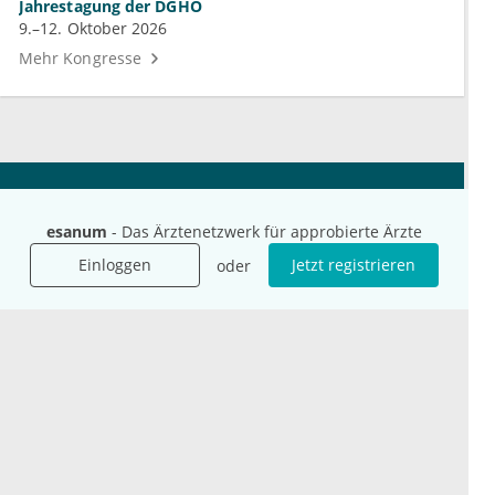
Jahrestagung der DGHO
9.–12. Oktober 2026
Mehr Kongresse
Unternehmen
Ressourcen
esanum
- Das Ärztenetzwerk für approbierte Ärzte
Das sind wir
Ihre Fragen
Für Unternehmen
Hilfe
Einloggen
Jetzt registrieren
oder
Für Agenturen
Mediadaten
Presse
Karriere
Jobs
International
Social Media
esanum.it
Youtube