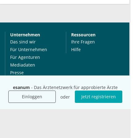
Unternehmen
Ressourcen
Das sind wir
Ihre Fragen
Für Unternehmen
Hilfe
Für Agenturen
Mediadaten
Presse
Karriere
esanum
- Das Ärztenetzwerk für approbierte Ärzte
Jobs
Einloggen
Jetzt registrieren
oder
International
Social Media
esanum.it
Youtube
esanum.com
Twitter
esanum.fr
LinkedIn
Facebook