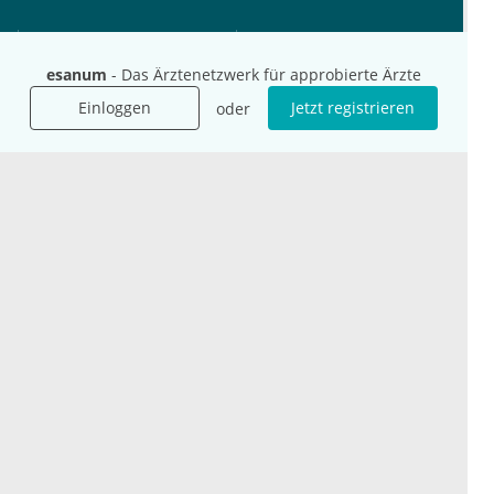
Unternehmen
Ressourcen
Das sind wir
Ihre Fragen
esanum
- Das Ärztenetzwerk für approbierte Ärzte
Für Unternehmen
Hilfe
Einloggen
Jetzt registrieren
oder
Für Agenturen
Mediadaten
Presse
Karriere
Jobs
International
Social Media
esanum.it
Youtube
esanum.com
Twitter
esanum.fr
LinkedIn
Facebook
Podcasts
Instagram
Kontakt
Datenschutz
AGB
Impressum