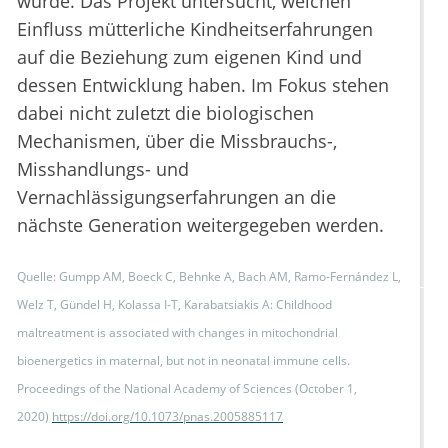
wurde. Das Projekt untersucht, welchen
Einfluss mütterliche Kindheitserfahrungen
auf die Beziehung zum eigenen Kind und
dessen Entwicklung haben. Im Fokus stehen
dabei nicht zuletzt die biologischen
Mechanismen, über die Missbrauchs-,
Misshandlungs- und
Vernachlässigungserfahrungen an die
nächste Generation weitergegeben werden.
Quelle: Gumpp AM, Boeck C, Behnke A, Bach AM, Ramo-Fernández L,
Welz T, Gündel H, Kolassa I-T, Karabatsiakis A: Childhood
maltreatment is associated with changes in mitochondrial
bioenergetics in maternal, but not in neonatal immune cells.
Proceedings of the National Academy of Sciences (October 1,
2020)
https://doi.org/10.1073/pnas.2005885117