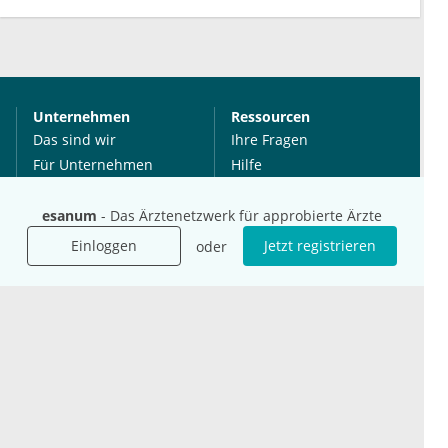
Unternehmen
Ressourcen
Das sind wir
Ihre Fragen
Für Unternehmen
Hilfe
Für Agenturen
Mediadaten
esanum
- Das Ärztenetzwerk für approbierte Ärzte
Presse
Einloggen
Jetzt registrieren
oder
Karriere
Jobs
International
Social Media
esanum.it
Youtube
esanum.com
Twitter
esanum.fr
LinkedIn
Facebook