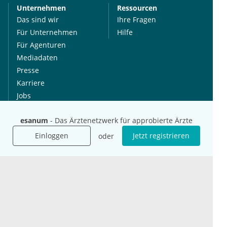
Unternehmen
Ressourcen
Das sind wir
Ihre Fragen
Für Unternehmen
Hilfe
Für Agenturen
Mediadaten
Presse
Karriere
Jobs
esanum
- Das Ärztenetzwerk für approbierte Ärzte
International
Social Media
esanum.it
Youtube
Einloggen
Jetzt registrieren
oder
esanum.com
Twitter
esanum.fr
LinkedIn
Facebook
Podcasts
Instagram
Kontakt
Datenschutz
AGB
Impressum