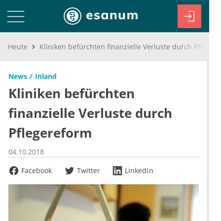
Heute
Kliniken befürchten finanzielle Verluste durch Pflegereform
News
Inland
Kliniken befürchten
finanzielle Verluste durch
Pflegereform
04.10.2018
Facebook
Twitter
LinkedIn