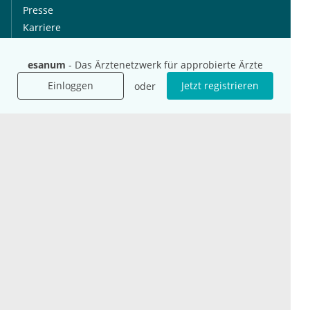
Presse
Karriere
Jobs
esanum
- Das Ärztenetzwerk für approbierte Ärzte
International
Social Media
Einloggen
Jetzt registrieren
oder
esanum.it
Youtube
esanum.com
Twitter
esanum.fr
LinkedIn
Facebook
Podcasts
Instagram
Kontakt
Datenschutz
AGB
Impressum
Cookie-Einstellung
© 2026 esanum GmbH