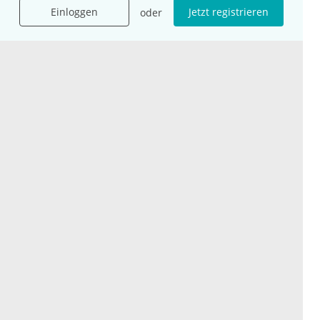
Einloggen
Jetzt registrieren
oder
International
Social Media
esanum.it
Youtube
esanum.com
Twitter
esanum.fr
LinkedIn
Facebook
Podcasts
Instagram
Kontakt
Datenschutz
AGB
Impressum
Cookie-Einstellung
© 2026 esanum GmbH