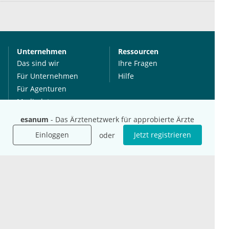
Unternehmen
Ressourcen
Das sind wir
Ihre Fragen
Für Unternehmen
Hilfe
Für Agenturen
Mediadaten
Presse
esanum
- Das Ärztenetzwerk für approbierte Ärzte
Karriere
Einloggen
Jetzt registrieren
oder
Jobs
International
Social Media
esanum.it
Youtube
esanum.com
Twitter
esanum.fr
LinkedIn
Facebook