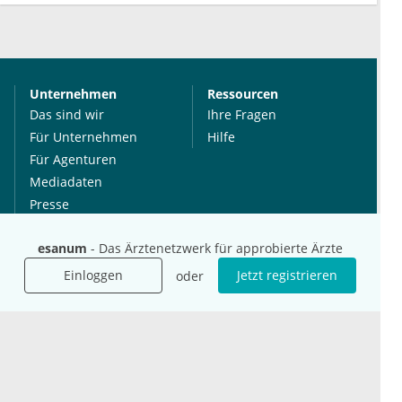
Unternehmen
Ressourcen
Das sind wir
Ihre Fragen
Für Unternehmen
Hilfe
Für Agenturen
Mediadaten
Presse
Karriere
esanum
- Das Ärztenetzwerk für approbierte Ärzte
Jobs
Einloggen
Jetzt registrieren
oder
International
Social Media
esanum.it
Youtube
esanum.com
Twitter
esanum.fr
LinkedIn
Facebook