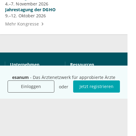
4.–7. November 2026
Jahrestagung der DGHO
9.–12. Oktober 2026
Mehr Kongresse
Unternehmen
Ressourcen
Das sind wir
Ihre Fragen
esanum
- Das Ärztenetzwerk für approbierte Ärzte
Für Unternehmen
Hilfe
Einloggen
Jetzt registrieren
oder
Für Agenturen
Mediadaten
Presse
Karriere
Jobs
International
Social Media