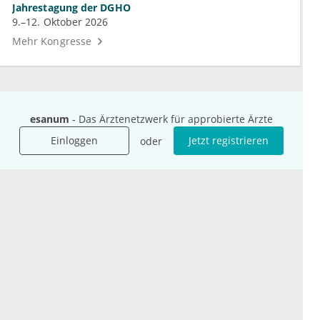
Jahrestagung der DGHO
9.–12. Oktober 2026
Mehr Kongresse
esanum
- Das Ärztenetzwerk für approbierte Ärzte
Unternehmen
Ressourcen
Einloggen
Jetzt registrieren
oder
Das sind wir
Ihre Fragen
Für Unternehmen
Hilfe
Für Agenturen
Mediadaten
Presse
Karriere
Jobs
International
Social Media
esanum.it
Youtube