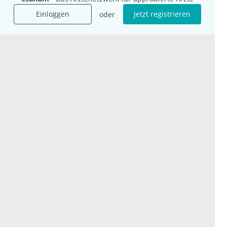
Einloggen
Jetzt registrieren
oder
International
Social Media
esanum.it
Youtube
esanum.com
Twitter
esanum.fr
LinkedIn
Facebook
Podcasts
Instagram
Kontakt
Datenschutz
AGB
Impressum
Cookie-Einstellung
© 2026 esanum GmbH