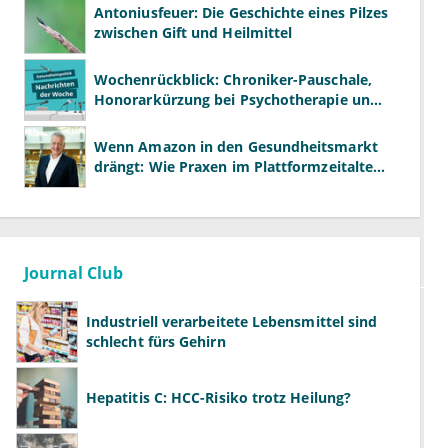
entstehen
Antoniusfeuer: Die Geschichte eines Pilzes
zwischen Gift und Heilmittel
Wochenrückblick: Chroniker-Pauschale,
Honorarkürzung bei Psychotherapie und
GKV-Finanzen
Wenn Amazon in den Gesundheitsmarkt
drängt: Wie Praxen im Plattformzeitalter
bestehen können
Journal Club
Industriell verarbeitete Lebensmittel sind
schlecht fürs Gehirn
Hepatitis C: HCC-Risiko trotz Heilung?