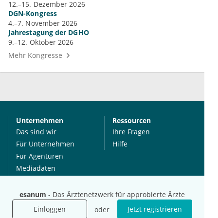
12.–15. Dezember 2026
DGN-Kongress
4.–7. November 2026
Jahrestagung der DGHO
9.–12. Oktober 2026
Mehr Kongresse
Unternehmen
Ressourcen
Das sind wir
Ihre Fragen
Für Unternehmen
Hilfe
Für Agenturen
Mediadaten
Presse
Karriere
esanum
- Das Ärztenetzwerk für approbierte Ärzte
Jobs
Einloggen
Jetzt registrieren
oder