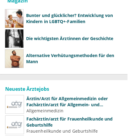
Magazin
Bunter und glücklicher? Entwicklung von
Kindern in LGBTQ+-Familien
Die wichtigsten Ärztinnen der Geschichte
Alternative Verhütungsmethoden für den
Mann
Neueste Ärztejobs
Ärztin/Arzt für Allgemeinmedizin oder
Fachärztin/arzt für Allgemein- und
Familienmedizin für Psychiatrie und
Allgemeinmedizin
Psychotherapeutische Medizin
Fachärztin/arzt für Frauenheilkunde und
Geburtshilfe
Frauenheilkunde und Geburtshilfe