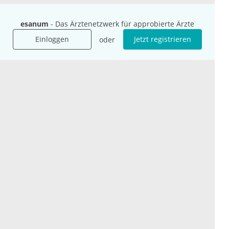
esanum
- Das Ärztenetzwerk für approbierte Ärzte
Einloggen
Jetzt registrieren
oder
Unternehmen
Ressourcen
Das sind wir
Ihre Fragen
Für Unternehmen
Hilfe
Für Agenturen
Mediadaten
Presse
Karriere
Jobs
International
Social Media
esanum.it
Youtube
esanum.com
Twitter
esanum.fr
LinkedIn
Facebook
Podcasts