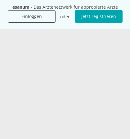
Für Agenturen
esanum
- Das Ärztenetzwerk für approbierte Ärzte
Mediadaten
Einloggen
Jetzt registrieren
oder
Presse
Karriere
Jobs
International
Social Media
esanum.it
Youtube
esanum.com
Twitter
esanum.fr
LinkedIn
Facebook
Podcasts
Instagram
Kontakt
Datenschutz
AGB
Impressum
Cookie-Einstellung
© 2026 esanum GmbH