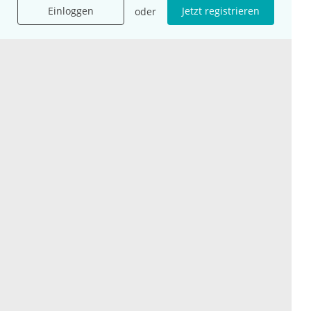
Für Unternehmen
Hilfe
Einloggen
Jetzt registrieren
oder
Für Agenturen
Mediadaten
Presse
Karriere
Jobs
International
Social Media
esanum.it
Youtube
esanum.com
Twitter
esanum.fr
LinkedIn
Facebook
Podcasts
Instagram
Kontakt
Datenschutz
AGB
Impressum
Cookie-Einstellung
© 2026 esanum GmbH