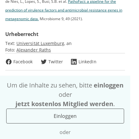
de Nies, L., Lopes, S., Busi, S.B. et al.
PathoFact: a pipeline for the
prediction of virulence factors and antimicrobial resistance genes in
metagenomic data.
Microbiome 9, 49 (2021).
Urheberrecht
Text:
Universität Luxemburg
an
Foto:
Alexander Raths
Facebook
Twitter
LinkedIn
Um die Inhalte zu sehen, bitte
einloggen
oder
jetzt kostenlos Mitglied werden
.
Einloggen
oder