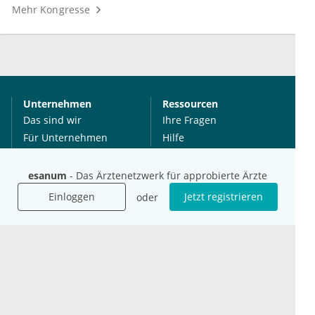
Mehr Kongresse
Unternehmen
Ressourcen
Das sind wir
Ihre Fragen
Für Unternehmen
Hilfe
Für Agenturen
Mediadaten
esanum
- Das Ärztenetzwerk für approbierte Ärzte
Presse
Einloggen
Jetzt registrieren
oder
Karriere
Jobs
International
Social Media
esanum.it
Youtube
esanum.com
Twitter
esanum.fr
LinkedIn