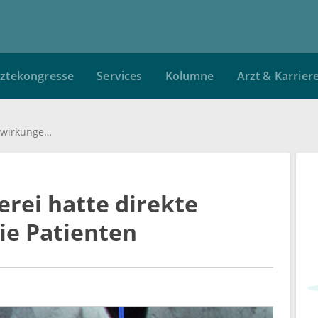
ztekongresse
Services
Kolumne
Arzt & Karrier
Krebsmittel-Panscherei hatte direkte Auswirkungen für die Patienten
rei hatte direkte
ie Patienten