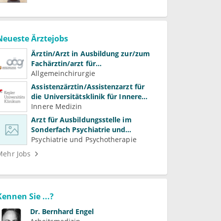
Neueste Ärztejobs
Ärztin/Arzt in Ausbildung zur/zum
Fachärztin/arzt für
Allgemeinchirurgie und
Allgemeinchirurgie
Gefäßchirurgie
Assistenzärztin/Assistenzarzt für
die Universitätsklinik für Innere
Medizin
Innere Medizin
Arzt für Ausbildungsstelle im
Sonderfach Psychiatrie und
Psychotherapeutische Medizin
Psychiatrie und Psychotherapie
(m/w/d)
Mehr Jobs
Kennen Sie ...?
Dr.
Bernhard Engel