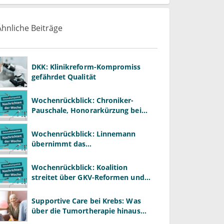
Ähnliche Beiträge
DKK: Klinikreform-Kompromiss
gefährdet Qualität
Wochenrückblick: Chroniker-
Pauschale, Honorarkürzung bei
Psychotherapie und GKV-Finanzen
Wochenrückblick: Linnemann
übernimmt das
Gesundheitsministerium von
Warken
Wochenrückblick: Koalition
streitet über GKV-Reformen und
Gesundheitspolitik
Supportive Care bei Krebs: Was
über die Tumortherapie hinaus
wirkt