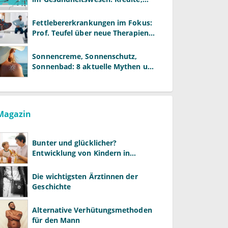
Reformen und neue Modelle
Fettlebererkrankungen im Fokus:
Prof. Teufel über neue Therapien
und die Rolle der Fachärzte
Sonnencreme, Sonnenschutz,
Sonnenbad: 8 aktuelle Mythen und
wie Sie Ihre Patienten richtig
aufklären können
Magazin
Bunter und glücklicher?
Entwicklung von Kindern in
LGBTQ+-Familien
Die wichtigsten Ärztinnen der
Geschichte
Alternative Verhütungsmethoden
für den Mann