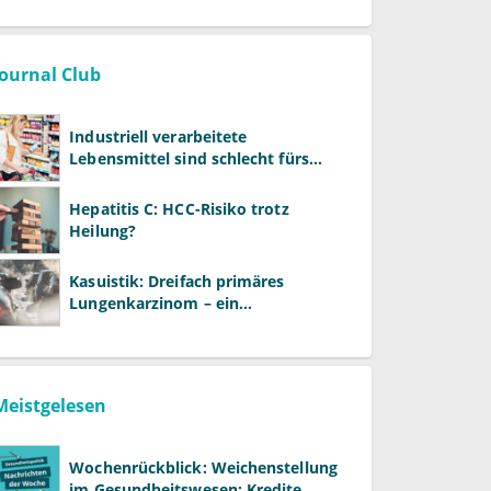
Journal Club
Industriell verarbeitete
Lebensmittel sind schlecht fürs
Gehirn
Hepatitis C: HCC-Risiko trotz
Heilung?
Kasuistik: Dreifach primäres
Lungenkarzinom – ein
ungewöhnlicher Fall
Meistgelesen
Wochenrückblick: Weichenstellung
im Gesundheitswesen: Kredite,