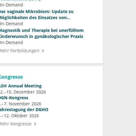
On-Demand
Das vaginale Mikrobiom: Update zu
Möglichkeiten des Einsatzes von
Laktobazillen bei bakterieller Vaginose und
On-Demand
Vulvovaginalkandidose
Diagnostik und Therapie bei unerfülltem
Kinderwunsch in gynäkologischer Praxis
On-Demand
Mehr Fortbildungen
Kongresse
ASH Annual Meeting
12.–15. Dezember 2026
DGN-Kongress
4.–7. November 2026
Jahrestagung der DGHO
9.–12. Oktober 2026
Mehr Kongresse