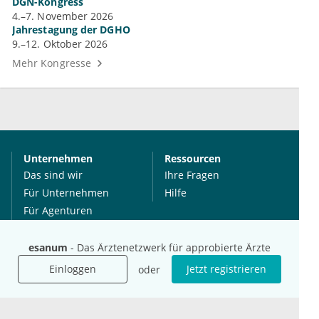
DGN-Kongress
4.–7. November 2026
Jahrestagung der DGHO
9.–12. Oktober 2026
Mehr Kongresse
Unternehmen
Ressourcen
Das sind wir
Ihre Fragen
Für Unternehmen
Hilfe
Für Agenturen
Mediadaten
Presse
esanum
- Das Ärztenetzwerk für approbierte Ärzte
Karriere
Einloggen
Jetzt registrieren
oder
Jobs