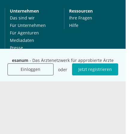
Unternehmen
Ressourcen
Das sind wir
Ihre Fragen
Für Unternehmen
Hilfe
Für Agenturen
Mediadaten
Presse
Karriere
esanum
- Das Ärztenetzwerk für approbierte Ärzte
Jobs
Einloggen
Jetzt registrieren
oder
International
Social Media
esanum.it
Youtube
esanum.com
Twitter
esanum.fr
LinkedIn
Facebook
Podcasts
Instagram
Kontakt
Datenschutz
AGB
Impressum