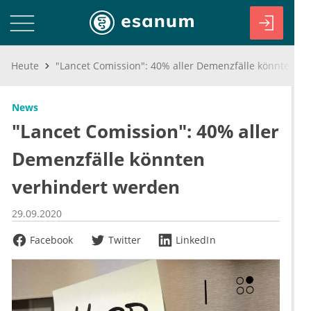
Heute
"Lancet Comission": 40% aller Demenzfälle könnten verhindert werden
News
"Lancet Comission": 40% aller
Demenzfälle könnten
verhindert werden
29.09.2020
Facebook
Twitter
LinkedIn