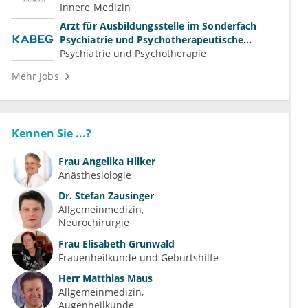
Innere Medizin
Arzt für Ausbildungsstelle im Sonderfach
Psychiatrie und Psychotherapeutische
Medizin (m/w/d)
Psychiatrie und Psychotherapie
Mehr Jobs
Kennen Sie ...?
Frau
Angelika Hilker
Anästhesiologie
Dr.
Stefan Zausinger
Allgemeinmedizin
Neurochirurgie
Frau
Elisabeth Grunwald
Frauenheilkunde und Geburtshilfe
Herr
Matthias Maus
Allgemeinmedizin
Augenheilkunde