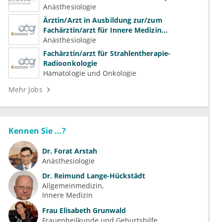
Anästhesiologie
Ärztin/Arzt in Ausbildung zur/zum
Fachärztin/arzt für Innere Medizin
(Kardiologie, Nephrologie, Intensivmedizin)
Anästhesiologie
Fachärztin/arzt für Strahlentherapie-
Radioonkologie
Hämatologie und Onkologie
Mehr Jobs
Kennen Sie ...?
Dr.
Forat Arstah
Anästhesiologie
Dr.
Reimund Lange-Hückstädt
Allgemeinmedizin
Innere Medizin
Frau
Elisabeth Grunwald
Frauenheilkunde und Geburtshilfe