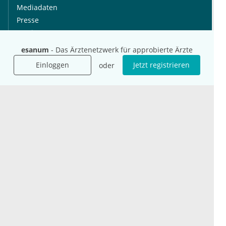
Mediadaten
Presse
Karriere
Jobs
esanum
- Das Ärztenetzwerk für approbierte Ärzte
Einloggen
Jetzt registrieren
oder
International
Social Media
esanum.it
Youtube
esanum.com
Twitter
esanum.fr
LinkedIn
Facebook
Podcasts
Instagram
Kontakt
Datenschutz
AGB
Impressum
Cookie-Einstellung
© 2026 esanum GmbH