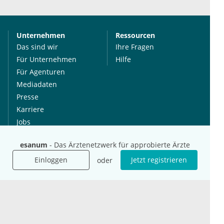
Unternehmen
Ressourcen
Das sind wir
Ihre Fragen
Für Unternehmen
Hilfe
Für Agenturen
Mediadaten
Presse
Karriere
Jobs
esanum
- Das Ärztenetzwerk für approbierte Ärzte
International
Social Media
Einloggen
Jetzt registrieren
oder
esanum.it
Youtube
esanum.com
Twitter
esanum.fr
LinkedIn
Facebook
Podcasts
Instagram