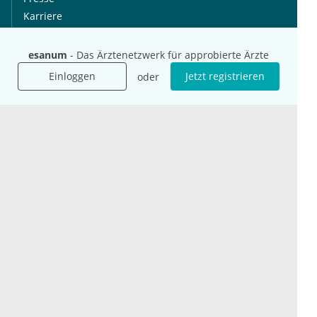
Karriere
Jobs
esanum
- Das Ärztenetzwerk für approbierte Ärzte
International
Social Media
Einloggen
Jetzt registrieren
oder
esanum.it
Youtube
esanum.com
Twitter
esanum.fr
LinkedIn
Facebook
Podcasts
Instagram
Kontakt
Datenschutz
AGB
Impressum
Cookie-Einstellung
© 2026 esanum GmbH