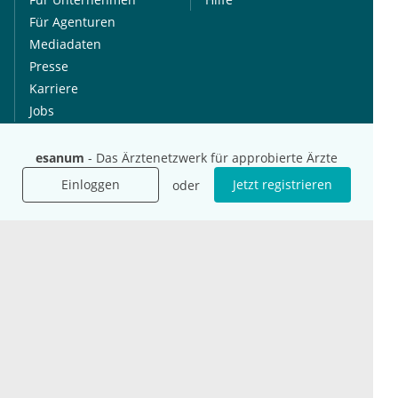
Für Agenturen
Mediadaten
Presse
Karriere
Jobs
esanum
- Das Ärztenetzwerk für approbierte Ärzte
International
Social Media
esanum.it
Youtube
Einloggen
Jetzt registrieren
oder
esanum.com
Twitter
esanum.fr
LinkedIn
Facebook
Podcasts
Instagram
Kontakt
Datenschutz
AGB
Impressum
Cookie-Einstellung
© 2026 esanum GmbH