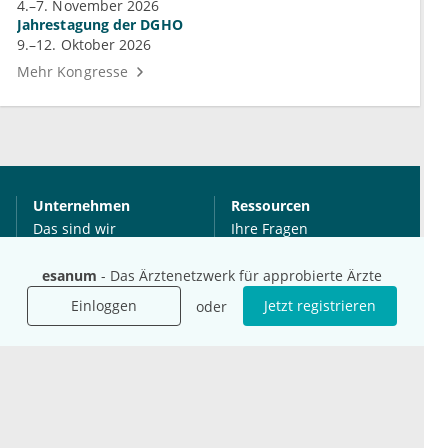
4.–7. November 2026
Jahrestagung der DGHO
9.–12. Oktober 2026
Mehr Kongresse
Unternehmen
Ressourcen
Das sind wir
Ihre Fragen
Für Unternehmen
Hilfe
esanum
- Das Ärztenetzwerk für approbierte Ärzte
Für Agenturen
Mediadaten
Einloggen
Jetzt registrieren
oder
Presse
Karriere
Jobs
International
Social Media