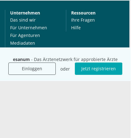
Unternehmen
Ressourcen
Das sind wir
Ihre Fragen
Für Unternehmen
Hilfe
Für Agenturen
Mediadaten
Presse
Karriere
esanum
- Das Ärztenetzwerk für approbierte Ärzte
Jobs
Einloggen
Jetzt registrieren
oder
International
Social Media
esanum.it
Youtube
esanum.com
Twitter
esanum.fr
LinkedIn
Facebook
Podcasts
Instagram
Kontakt
Datenschutz
AGB
Impressum