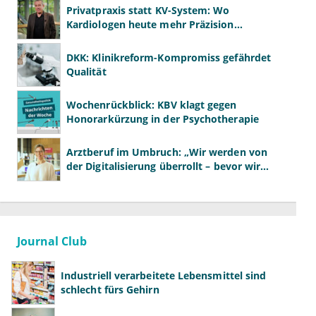
Privatpraxis statt KV-System: Wo
Kardiologen heute mehr Präzision
gewinnen – und wo neue Risiken
entstehen
DKK: Klinikreform-Kompromiss gefährdet
Qualität
Wochenrückblick: KBV klagt gegen
Honorarkürzung in der Psychotherapie
Arztberuf im Umbruch: „Wir werden von
der Digitalisierung überrollt – bevor wir
wissen, was wir wollen"
Journal Club
Industriell verarbeitete Lebensmittel sind
schlecht fürs Gehirn