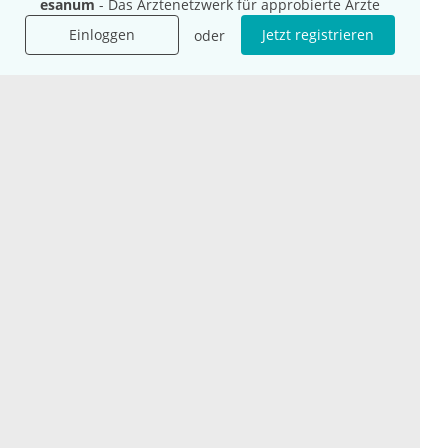
esanum
- Das Ärztenetzwerk für approbierte Ärzte
Mediadaten
Einloggen
Jetzt registrieren
oder
Presse
Karriere
Jobs
International
Social Media
esanum.it
Youtube
esanum.com
Twitter
esanum.fr
LinkedIn
Facebook
Podcasts
Instagram
Kontakt
Datenschutz
AGB
Impressum
Cookie-Einstellung
© 2026 esanum GmbH