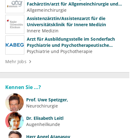
Fachärztin/arzt für Allgemeinchirurgie und
Gefäßchirurgie
Allgemeinchirurgie
Assistenzärztin/Assistenzarzt für die
Universitätsklinik für Innere Medizin
Innere Medizin
Arzt für Ausbildungsstelle im Sonderfach
Psychiatrie und Psychotherapeutische
Medizin (m/w/d)
Psychiatrie und Psychotherapie
Mehr Jobs
Kennen Sie ...?
Prof.
Uwe Spetzger,
Neurochirurgie
Dr.
Elisabeth Leitl
Augenheilkunde
Herr
Angel Atanasov