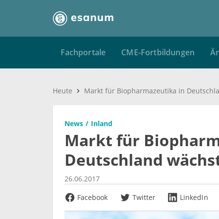
Fachportale
CME-Fortbildungen
Är
Heute
Markt für Biopharmazeutika in Deutschl
News
Inland
Markt für Biopharm
Deutschland wächs
26.06.2017
Facebook
Twitter
LinkedIn