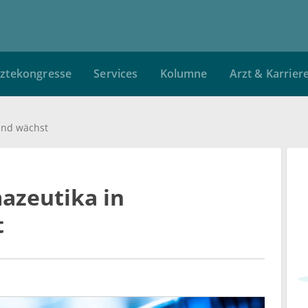
ztekongresse
Services
Kolumne
Arzt & Karrier
and wächst
azeutika in
t