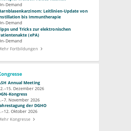
On-Demand
Harnblasenkarzinom: Leitlinien-Update von
Instillation bis Immuntherapie
On-Demand
Tipps und Tricks zur elektronischen
Patientenakte (ePA)
On-Demand
Mehr Fortbildungen
Kongresse
ASH Annual Meeting
12.–15. Dezember 2026
DGN-Kongress
4.–7. November 2026
Jahrestagung der DGHO
9.–12. Oktober 2026
Mehr Kongresse