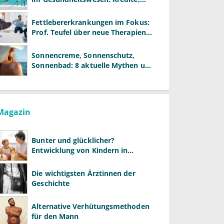
Reformen und neue Modelle
Fettlebererkrankungen im Fokus:
Prof. Teufel über neue Therapien
und die Rolle der Fachärzte
Sonnencreme, Sonnenschutz,
Sonnenbad: 8 aktuelle Mythen und
wie Sie Ihre Patienten richtig
aufklären können
Magazin
Bunter und glücklicher?
Entwicklung von Kindern in
LGBTQ+-Familien
Die wichtigsten Ärztinnen der
Geschichte
Alternative Verhütungsmethoden
für den Mann