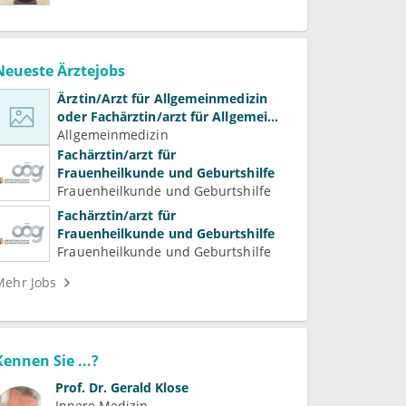
Neueste Ärztejobs
Ärztin/Arzt für Allgemeinmedizin
oder Fachärztin/arzt für Allgemein-
und Familienmedizin für
Allgemeinmedizin
Psychiatrie und
Fachärztin/arzt für
Psychotherapeutische Medizin
Frauenheilkunde und Geburtshilfe
Frauenheilkunde und Geburtshilfe
Fachärztin/arzt für
Frauenheilkunde und Geburtshilfe
Frauenheilkunde und Geburtshilfe
Mehr Jobs
Kennen Sie ...?
Prof. Dr.
Gerald Klose
Innere Medizin