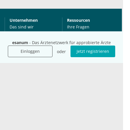
Unternehmen
Ressourcen
Das sind wir
Ihre Fragen
Für Unternehmen
Hilfe
Für Agenturen
esanum
- Das Ärztenetzwerk für approbierte Ärzte
Mediadaten
Einloggen
Jetzt registrieren
oder
Presse
Karriere
Jobs
International
Social Media
esanum.it
Youtube
esanum.com
Twitter
esanum.fr
LinkedIn
Facebook
Podcasts
Instagram