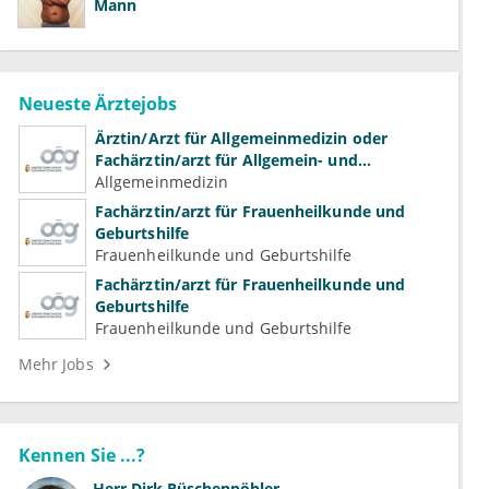
Mann
Neueste Ärztejobs
Ärztin/Arzt für Allgemeinmedizin oder
Fachärztin/arzt für Allgemein- und
Familienmedizin für Psychiatrie und
Allgemeinmedizin
Psychotherapeutische Medizin
Fachärztin/arzt für Frauenheilkunde und
Geburtshilfe
Frauenheilkunde und Geburtshilfe
Fachärztin/arzt für Frauenheilkunde und
Geburtshilfe
Frauenheilkunde und Geburtshilfe
Mehr Jobs
Kennen Sie ...?
Herr
Dirk Rüschenpöhler