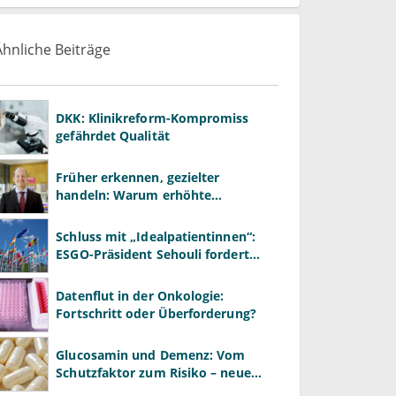
Ähnliche Beiträge
DKK: Klinikreform-Kompromiss
gefährdet Qualität
Früher erkennen, gezielter
handeln: Warum erhöhte
Leberwerte heute mehr verlangen
als ALT und AST
Schluss mit „Idealpatientinnen“:
ESGO-Präsident Sehouli fordert
realistischere Studien
Datenflut in der Onkologie:
Fortschritt oder Überforderung?
Glucosamin und Demenz: Vom
Schutzfaktor zum Risiko – neue
Daten kehren das Bild um