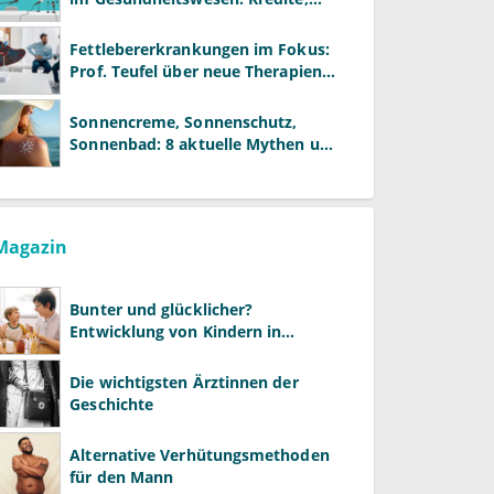
Reformen und neue Modelle
Fettlebererkrankungen im Fokus:
Prof. Teufel über neue Therapien
und die Rolle der Fachärzte
Sonnencreme, Sonnenschutz,
Sonnenbad: 8 aktuelle Mythen und
wie Sie Ihre Patienten richtig
aufklären können
Magazin
Bunter und glücklicher?
Entwicklung von Kindern in
LGBTQ+-Familien
Die wichtigsten Ärztinnen der
Geschichte
Alternative Verhütungsmethoden
für den Mann