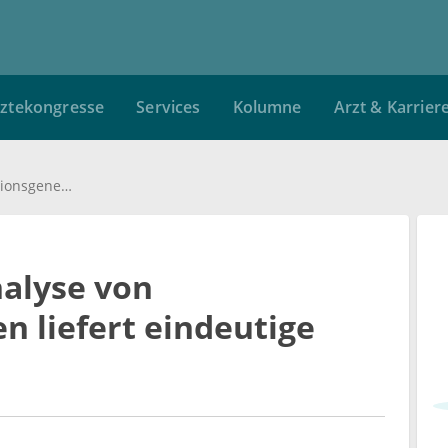
ztekongresse
Services
Kolumne
Arzt & Karrier
Medulloblastom: Analyse von Prädispositionsgenen liefert eindeutige Ergebnisse
alyse von
n liefert eindeutige