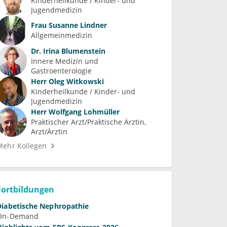
Kinderheilkunde / Kinder- und 
Jugendmedizin
Frau
Susanne Lindner
Allgemeinmedizin
Dr.
Irina Blumenstein
Innere Medizin und 
Gastroenterologie
Herr
Oleg Witkowski
Kinderheilkunde / Kinder- und 
Jugendmedizin
Herr
Wolfgang Lohmüller
Praktischer Arzt/Praktische Ärztin, 
Arzt/Ärztin
Mehr Kollegen
Fortbildungen
Diabetische Nephropathie
On-Demand