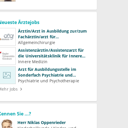
Neueste Ärztejobs
Ärztin/Arzt in Ausbildung zur/zum
Fachärztin/arzt für
Allgemeinchirurgie und
Allgemeinchirurgie
Gefäßchirurgie
Assistenzärztin/Assistenzarzt für
die Universitätsklinik für Innere
Medizin
Innere Medizin
Arzt für Ausbildungsstelle im
Sonderfach Psychiatrie und
Psychotherapeutische Medizin
Psychiatrie und Psychotherapie
(m/w/d)
Mehr Jobs
Kennen Sie ...?
Herr
Niklas Oppenrieder