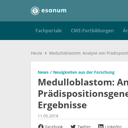
Fachportale
CME-Fortbildungen
Är
Heute
News
Neuigkeiten aus der Forschung
Medulloblastom: An
Prädispositionsgene
Ergebnisse
11.05.2018
Facebook
Twitter
LinkedIn