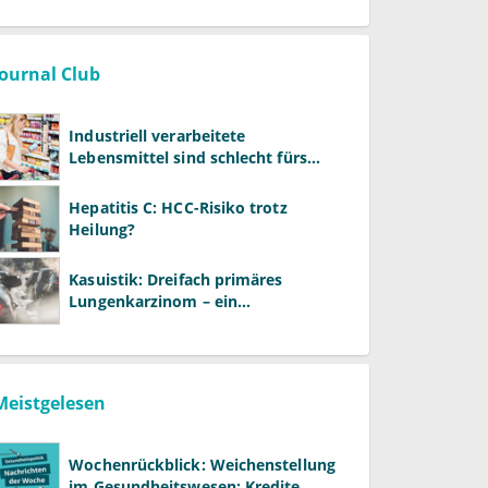
Journal Club
Industriell verarbeitete
Lebensmittel sind schlecht fürs
Gehirn
Hepatitis C: HCC-Risiko trotz
Heilung?
Kasuistik: Dreifach primäres
Lungenkarzinom – ein
ungewöhnlicher Fall
Meistgelesen
Wochenrückblick: Weichenstellung
im Gesundheitswesen: Kredite,