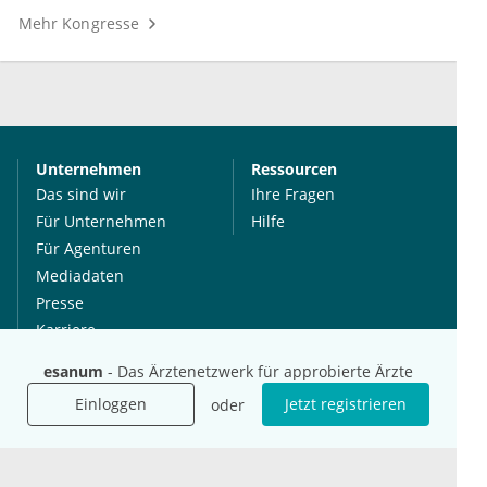
Mehr Kongresse
Unternehmen
Ressourcen
Das sind wir
Ihre Fragen
Für Unternehmen
Hilfe
Für Agenturen
Mediadaten
Presse
Karriere
Jobs
esanum
- Das Ärztenetzwerk für approbierte Ärzte
Einloggen
Jetzt registrieren
oder
International
Social Media
esanum.it
Youtube
esanum.com
Twitter