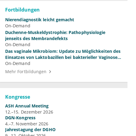
Fortbildungen
Nierendiagnostik leicht gemacht
On-Demand
Duchenne-Muskeldystrophie: Pathophysiologie
jenseits des Membrandefekts
On-Demand
Das vaginale Mikrobiom: Update zu Möglichkeiten des
Einsatzes von Laktobazillen bei bakterieller Vaginose
und Vulvovaginalkandidose
On-Demand
Mehr Fortbildungen
Kongresse
ASH Annual Meeting
12.–15. Dezember 2026
DGN-Kongress
4.–7. November 2026
Jahrestagung der DGHO
9.–12. Oktober 2026