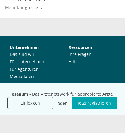
Mehr Kongresse
Unternehmen
Ressourcen
Das sind wir
Ihre Fragen
Für Unternehmen
Hilfe
Für Agenturen
Mediadaten
Presse
Karriere
esanum
- Das Ärztenetzwerk für approbierte Ärzte
Jobs
Einloggen
Jetzt registrieren
oder
International
Social Media
esanum.it
Youtube
esanum.com
Twitter