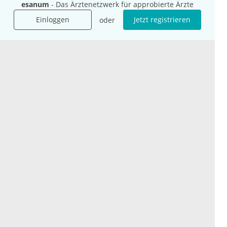
esanum
- Das Ärztenetzwerk für approbierte Ärzte
Presse
Einloggen
Jetzt registrieren
oder
Karriere
Jobs
International
Social Media
esanum.it
Youtube
esanum.com
Twitter
esanum.fr
LinkedIn
Facebook
Podcasts
Instagram
Kontakt
Datenschutz
AGB
Impressum
Cookie-Einstellung
© 2026 esanum GmbH