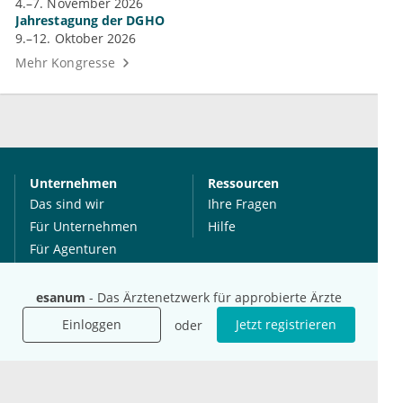
4.–7. November 2026
Jahrestagung der DGHO
9.–12. Oktober 2026
Mehr Kongresse
Unternehmen
Ressourcen
Das sind wir
Ihre Fragen
Für Unternehmen
Hilfe
Für Agenturen
Mediadaten
Presse
esanum
- Das Ärztenetzwerk für approbierte Ärzte
Karriere
Einloggen
Jetzt registrieren
oder
Jobs
International
Social Media