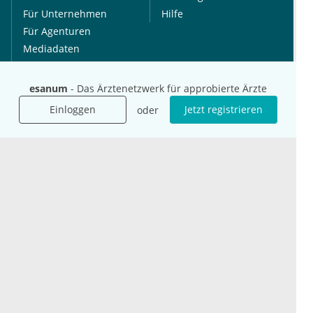
Für Unternehmen
Hilfe
Für Agenturen
Mediadaten
Presse
Karriere
esanum
- Das Ärztenetzwerk für approbierte Ärzte
Jobs
Einloggen
Jetzt registrieren
oder
International
Social Media
esanum.it
Youtube
esanum.com
Twitter
esanum.fr
LinkedIn
Facebook
Podcasts
Instagram
Kontakt
Datenschutz
AGB
Impressum
Cookie-Einstellung