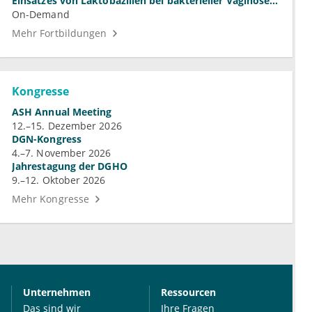
Einsatzes von Laktobazillen bei bakterieller Vaginose
und Vulvovaginalkandidose
On-Demand
Mehr Fortbildungen
Kongresse
ASH Annual Meeting
12.–15. Dezember 2026
DGN-Kongress
4.–7. November 2026
Jahrestagung der DGHO
9.–12. Oktober 2026
Mehr Kongresse
Unternehmen
Ressourcen
Das sind wir
Ihre Fragen