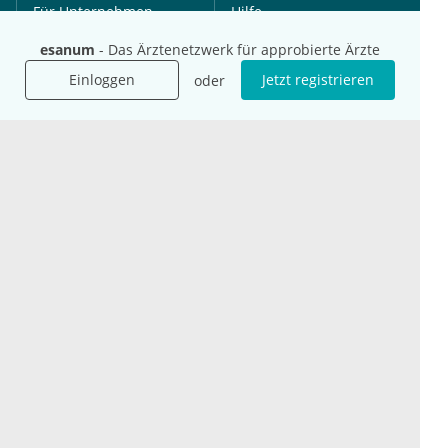
Für Unternehmen
Hilfe
Für Agenturen
esanum
- Das Ärztenetzwerk für approbierte Ärzte
Mediadaten
Einloggen
Jetzt registrieren
oder
Presse
Karriere
Jobs
International
Social Media
esanum.it
Youtube
esanum.com
Twitter
esanum.fr
LinkedIn
Facebook
Podcasts
Instagram
Kontakt
Datenschutz
AGB
Impressum
Cookie-Einstellung