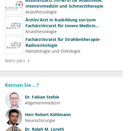
Assistenzarzt (m/w/d) für Anästhesie,
Intensivmedizin und Schmerztherapie
Anästhesiologie
Ärztin/Arzt in Ausbildung zur/zum
Fachärztin/arzt für Innere Medizin
(Kardiologie, Nephrologie, Intensivmedizin)
Anästhesiologie
Fachärztin/arzt für Strahlentherapie-
Radioonkologie
Hämatologie und Onkologie
Mehr Jobs
Kennen Sie ...?
Dr.
Fabian Stehle
Allgemeinmedizin
Herr
Robert Kühlmann
Neurochirurgie
Dr.
Ralph M. Loreth