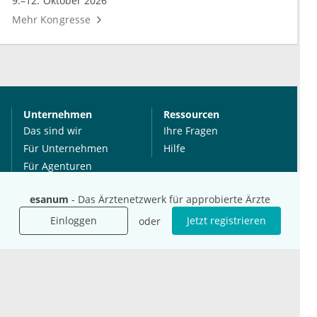
9.–12. Oktober 2026
Mehr Kongresse
Unternehmen
Ressourcen
Das sind wir
Ihre Fragen
Für Unternehmen
Hilfe
Für Agenturen
Mediadaten
esanum
- Das Ärztenetzwerk für approbierte Ärzte
Presse
Karriere
Einloggen
Jetzt registrieren
oder
Jobs
International
Social Media
esanum.it
Youtube
esanum.com
Twitter