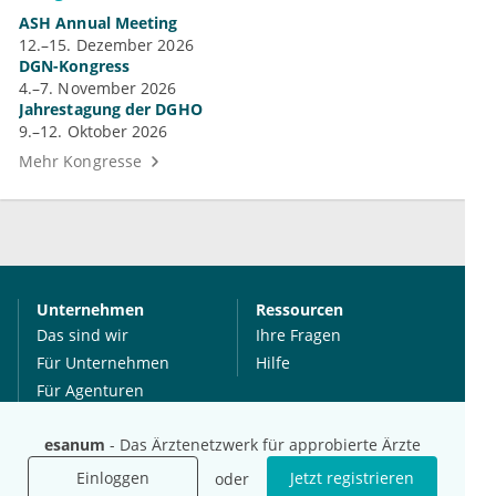
ASH Annual Meeting
12.–15. Dezember 2026
DGN-Kongress
4.–7. November 2026
Jahrestagung der DGHO
9.–12. Oktober 2026
Mehr Kongresse
Unternehmen
Ressourcen
Das sind wir
Ihre Fragen
Für Unternehmen
Hilfe
Für Agenturen
Mediadaten
esanum
- Das Ärztenetzwerk für approbierte Ärzte
Presse
Karriere
Einloggen
Jetzt registrieren
oder