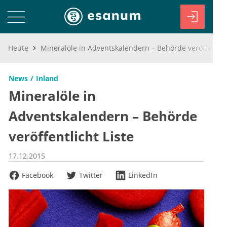
Heute
Mineralöle in Adventskalendern – Behörde veröffentlicht Liste
News
Inland
Mineralöle in
Adventskalendern – Behörde
veröffentlicht Liste
17.12.2015
Facebook
Twitter
LinkedIn