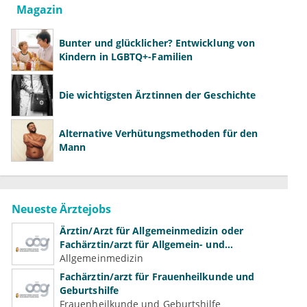
Magazin
Bunter und glücklicher? Entwicklung von
Kindern in LGBTQ+-Familien
Die wichtigsten Ärztinnen der Geschichte
Alternative Verhütungsmethoden für den
Mann
Neueste Ärztejobs
Ärztin/Arzt für Allgemeinmedizin oder
Fachärztin/arzt für Allgemein- und
Familienmedizin für Psychiatrie und
Allgemeinmedizin
Psychotherapeutische Medizin
Fachärztin/arzt für Frauenheilkunde und
Geburtshilfe
Frauenheilkunde und Geburtshilfe