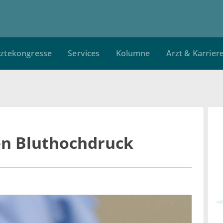
ztekongresse
Services
Kolumne
Arzt & Karrier
gen Bluthochdruck