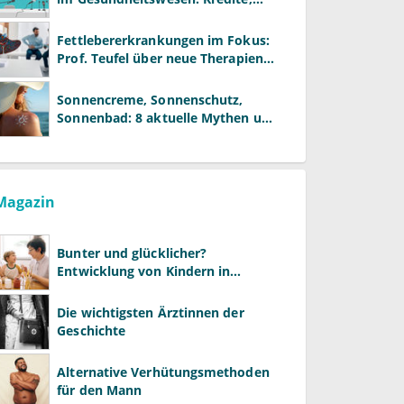
Reformen und neue Modelle
Fettlebererkrankungen im Fokus:
Prof. Teufel über neue Therapien
und die Rolle der Fachärzte
Sonnencreme, Sonnenschutz,
Sonnenbad: 8 aktuelle Mythen und
wie Sie Ihre Patienten richtig
aufklären können
Magazin
Bunter und glücklicher?
Entwicklung von Kindern in
LGBTQ+-Familien
Die wichtigsten Ärztinnen der
Geschichte
Alternative Verhütungsmethoden
für den Mann