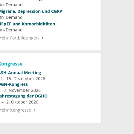
Unterschiede?
On-Demand
Migräne, Depression und CGRP
On-Demand
HFpEF und Komorbiditäten
On-Demand
Mehr Fortbildungen
Kongresse
ASH Annual Meeting
12.–15. Dezember 2026
DGN-Kongress
4.–7. November 2026
Jahrestagung der DGHO
9.–12. Oktober 2026
Mehr Kongresse