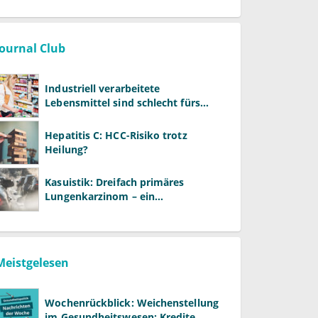
als ALT und AST
Journal Club
Industriell verarbeitete
Lebensmittel sind schlecht fürs
Gehirn
Hepatitis C: HCC-Risiko trotz
Heilung?
Kasuistik: Dreifach primäres
Lungenkarzinom – ein
ungewöhnlicher Fall
Meistgelesen
Wochenrückblick: Weichenstellung
im Gesundheitswesen: Kredite,