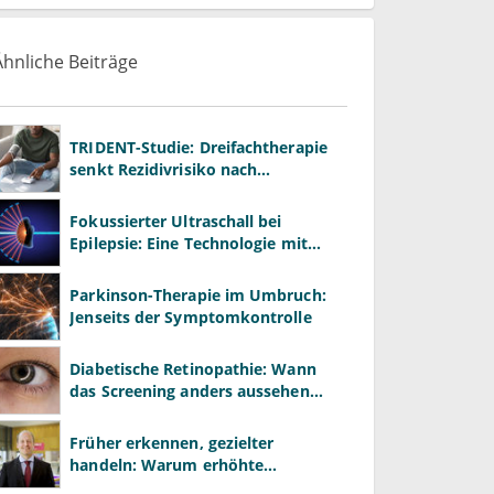
Ähnliche Beiträge
TRIDENT-Studie: Dreifachtherapie
senkt Rezidivrisiko nach
Hirnblutung
Fokussierter Ultraschall bei
Epilepsie: Eine Technologie mit
offenem Potenzial
Parkinson-Therapie im Umbruch:
Jenseits der Symptomkontrolle
Diabetische Retinopathie: Wann
das Screening anders aussehen
muss
Früher erkennen, gezielter
handeln: Warum erhöhte
Leberwerte heute mehr verlangen