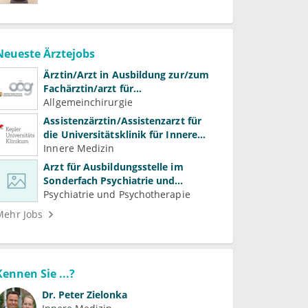
Neueste Ärztejobs
Ärztin/Arzt in Ausbildung zur/zum
Fachärztin/arzt für
Allgemeinchirurgie und
Allgemeinchirurgie
Gefäßchirurgie
Assistenzärztin/Assistenzarzt für
die Universitätsklinik für Innere
Medizin
Innere Medizin
Arzt für Ausbildungsstelle im
Sonderfach Psychiatrie und
Psychotherapeutische Medizin
Psychiatrie und Psychotherapie
(m/w/d)
Mehr Jobs
Kennen Sie ...?
Dr.
Peter Zielonka