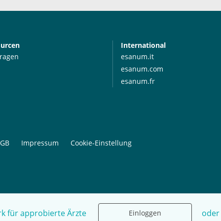
ourcen
International
Fragen
esanum.it
esanum.com
esanum.fr
GB
Impressum
Cookie-Einstellung
k für approbierte Ärzte
oder
Einloggen