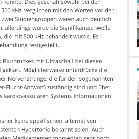
en konnte. Dies geschah sowohl bei der
500 kHz, verglichen mit den Werten vor der
 zwei Studiengruppen waren auch deutlich
, allerdings wurde die Signifikanzschwelle
n, die mit 500 kHz behandelt wurde. Es
ehandlung festgestellt.
 Blutdruckes mit Ultraschall bei diesen
d geklärt. Möglicherweise unterdrücke die
her Nervenstränge, die für den sogenannten
er-Flucht-Antwort) zuständig sind und über
s kardiovaskulären Systems Informationen
her keine spezifischen, alternativen
tenten Hypertonie bekannt seien. Auch
kenden Medikamenten momentan sehr hoch,