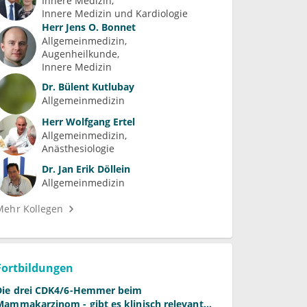
Innere Medizin
Innere Medizin und Kardiologie
Herr
Jens O. Bonnet
Allgemeinmedizin
Augenheilkunde
Innere Medizin
Dr.
Bülent Kutlubay
Allgemeinmedizin
Herr
Wolfgang Ertel
Allgemeinmedizin
Anästhesiologie
Dr.
Jan Erik Döllein
Allgemeinmedizin
Mehr Kollegen
Fortbildungen
Die drei CDK4/6-Hemmer beim
Mammakarzinom - gibt es klinisch relevante